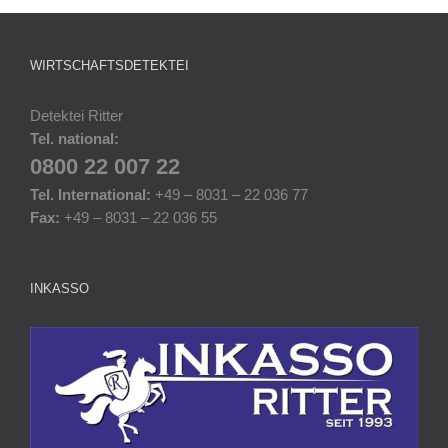
WIRTSCHAFTSDETEKTEI
Detektei Ritter
Tel. national:
0800 22 007 22
Tel. International:
+49 – 8031 – 22 036 77
Fax:
+49 – 8031 – 22 036 55
INKASSO